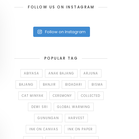
FOLLOW US ON INSTAGRAM
Follow on Instagram
POPULAR TAG
ABIYASA
ANAK BAJANG
ARJUNA
BAJANG
BANJIR
BIDADARI
BISMA
CAT MINYAK
CEREMONY
COLLECTED
DEWI SRI
GLOBAL WARMING
GUNUNGAN
HARVEST
INK ON CANVAS
INK ON PAPER