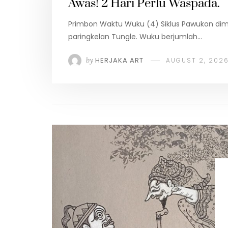
Awas! 2 Hari Perlu Waspada.
Primbon Waktu Wuku (4) Siklus Pawukon dimu
paringkelan Tungle. Wuku berjumlah…
by
HERJAKA ART
AUGUST 2, 202