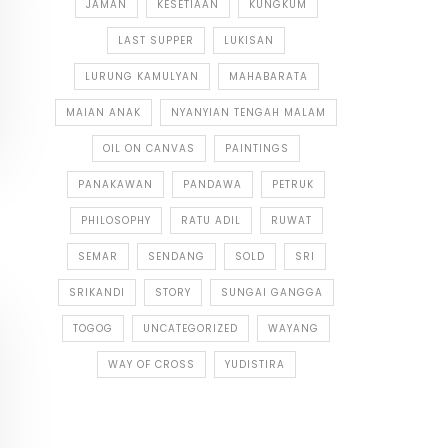
JAMAN
KESETIAAN
KUNGKUM
LAST SUPPER
LUKISAN
LURUNG KAMULYAN
MAHABARATA
MAIAN ANAK
NYANYIAN TENGAH MALAM
OIL ON CANVAS
PAINTINGS
PANAKAWAN
PANDAWA
PETRUK
PHILOSOPHY
RATU ADIL
RUWAT
SEMAR
SENDANG
SOLD
SRI
SRIKANDI
STORY
SUNGAI GANGGA
TOGOG
UNCATEGORIZED
WAYANG
WAY OF CROSS
YUDISTIRA