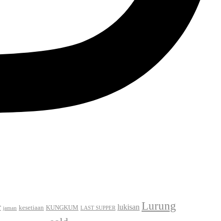
Lurung
r
lukisan
kesetiaan
KUNGKUM
jaman
LAST SUPPER