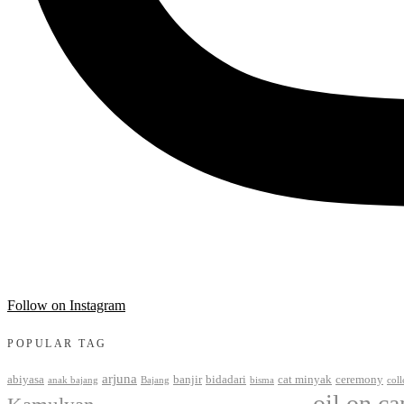
Follow on Instagram
POPULAR TAG
arjuna
abiyasa
banjir
bidadari
cat minyak
ceremony
anak bajang
Bajang
bisma
coll
oil on c