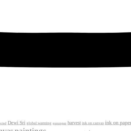
ink on pape
Dewi Sri
harvest
global warming
ink on canvas
ected
gunungan
paintings
anvas