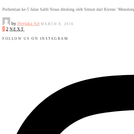
Perhentian ke-5 Jalan Salib:Yesus ditolong oleh Simon dari Kirene.‘Menol
by
Herjaka Art
MARCH 8, 2016
1
2
NEXT
FOLLOW US ON INSTAGRAM