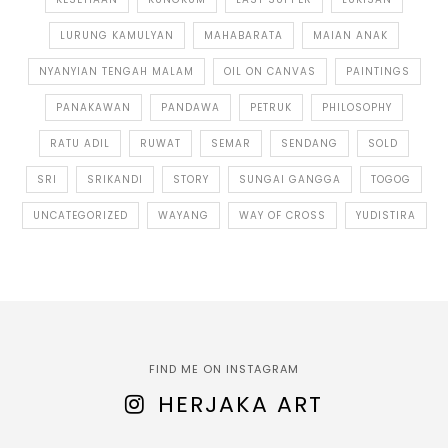
LURUNG KAMULYAN
MAHABARATA
MAIAN ANAK
NYANYIAN TENGAH MALAM
OIL ON CANVAS
PAINTINGS
PANAKAWAN
PANDAWA
PETRUK
PHILOSOPHY
RATU ADIL
RUWAT
SEMAR
SENDANG
SOLD
SRI
SRIKANDI
STORY
SUNGAI GANGGA
TOGOG
UNCATEGORIZED
WAYANG
WAY OF CROSS
YUDISTIRA
FIND ME ON INSTAGRAM
HERJAKA ART