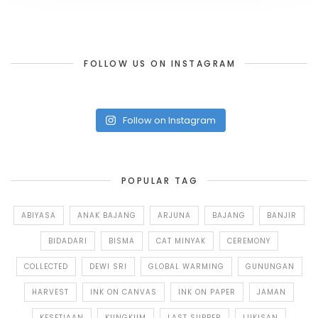
FOLLOW US ON INSTAGRAM
Follow on Instagram
POPULAR TAG
ABIYASA
ANAK BAJANG
ARJUNA
BAJANG
BANJIR
BIDADARI
BISMA
CAT MINYAK
CEREMONY
COLLECTED
DEWI SRI
GLOBAL WARMING
GUNUNGAN
HARVEST
INK ON CANVAS
INK ON PAPER
JAMAN
KESETIAAN
KUNGKUM
LAST SUPPER
LUKISAN