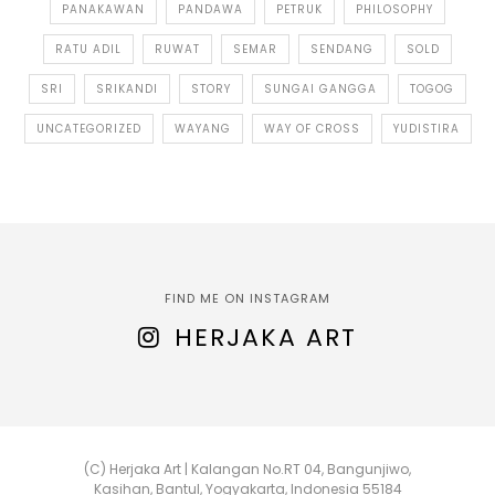
PANAKAWAN
PANDAWA
PETRUK
PHILOSOPHY
RATU ADIL
RUWAT
SEMAR
SENDANG
SOLD
SRI
SRIKANDI
STORY
SUNGAI GANGGA
TOGOG
UNCATEGORIZED
WAYANG
WAY OF CROSS
YUDISTIRA
FIND ME ON INSTAGRAM
HERJAKA ART
(C) Herjaka Art | Kalangan No.RT 04, Bangunjiwo,
Kasihan, Bantul, Yogyakarta, Indonesia 55184