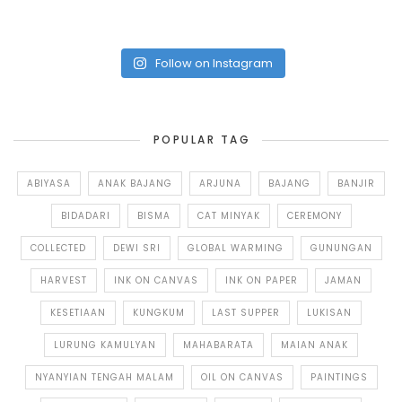
Follow on Instagram
POPULAR TAG
ABIYASA
ANAK BAJANG
ARJUNA
BAJANG
BANJIR
BIDADARI
BISMA
CAT MINYAK
CEREMONY
COLLECTED
DEWI SRI
GLOBAL WARMING
GUNUNGAN
HARVEST
INK ON CANVAS
INK ON PAPER
JAMAN
KESETIAAN
KUNGKUM
LAST SUPPER
LUKISAN
LURUNG KAMULYAN
MAHABARATA
MAIAN ANAK
NYANYIAN TENGAH MALAM
OIL ON CANVAS
PAINTINGS