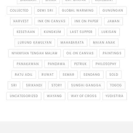
COLLECTED
DEWI SRI
GLOBAL WARMING
GUNUNGAN
HARVEST
INK ON CANVAS
INK ON PAPER
JAMAN
KESETIAAN
KUNGKUM
LAST SUPPER
LUKISAN
LURUNG KAMULYAN
MAHABARATA
MAIAN ANAK
NYANYIAN TENGAH MALAM
OIL ON CANVAS
PAINTINGS
PANAKAWAN
PANDAWA
PETRUK
PHILOSOPHY
RATU ADIL
RUWAT
SEMAR
SENDANG
SOLD
SRI
SRIKANDI
STORY
SUNGAI GANGGA
TOGOG
UNCATEGORIZED
WAYANG
WAY OF CROSS
YUDISTIRA