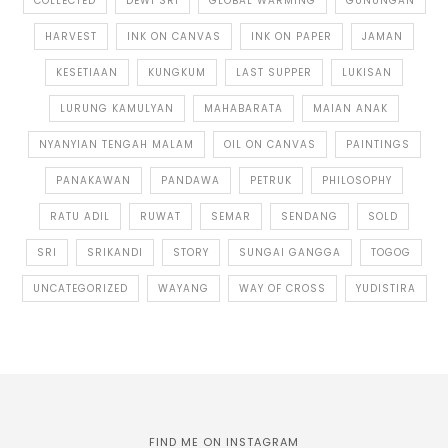
COLLECTED
DEWI SRI
GLOBAL WARMING
GUNUNGAN
HARVEST
INK ON CANVAS
INK ON PAPER
JAMAN
KESETIAAN
KUNGKUM
LAST SUPPER
LUKISAN
LURUNG KAMULYAN
MAHABARATA
MAIAN ANAK
NYANYIAN TENGAH MALAM
OIL ON CANVAS
PAINTINGS
PANAKAWAN
PANDAWA
PETRUK
PHILOSOPHY
RATU ADIL
RUWAT
SEMAR
SENDANG
SOLD
SRI
SRIKANDI
STORY
SUNGAI GANGGA
TOGOG
UNCATEGORIZED
WAYANG
WAY OF CROSS
YUDISTIRA
FIND ME ON INSTAGRAM