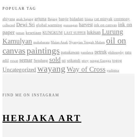
POPULAR TAG
arjuna
abiyasa
banjir
bidadari
cat minyak
ceremony
anak bajang
Bajang
bisma
ink on
Dewi Sri
harvest
global warming
ink on canvas
collected
gunungan
Lurung
paper
lukisan
kesetiaan
KUNGKUM
jaman
LAST SUPPER
oil on
Kamulyan
mahabarata
Maian Anak
Nyanyian Tengah Malam
paintings
canvas
petruk
panakawan
ratu
pandawa
philosophy
sold
semar
adil
Sendang
sri
srikandi
togog
ruwat
story
sungai Gangga
wayang
Way of Cross
Uncategorized
yudistira
FIND ME ON INSTAGRAM
HERJAKA ART