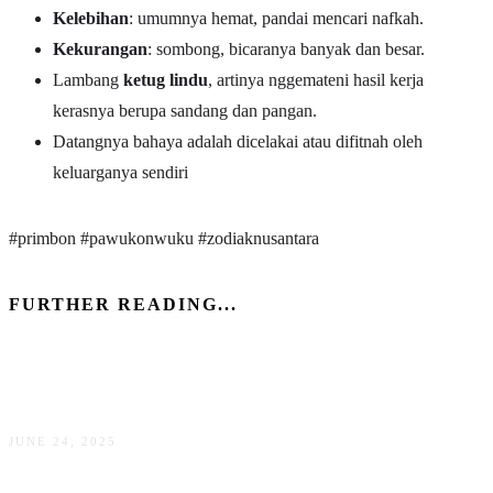
Kelebihan
: umumnya hemat, pandai mencari nafkah.
Kekurangan
: sombong, bicaranya banyak dan besar.
Lambang
ketug lindu
, artinya nggemateni hasil kerja
kerasnya berupa sandang dan pangan.
Datangnya bahaya adalah dicelakai atau difitnah oleh
keluarganya sendiri
#primbon #pawukonwuku #zodiaknusantara
FURTHER READING...
Membaca Watak Wanita (3)
JUNE 24, 2025