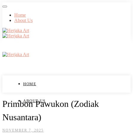
Home
About Us
HOME
ABOUT US
Primbon Pawukon (Zodiak
Nusantara)
NOVEMBER 7, 2025