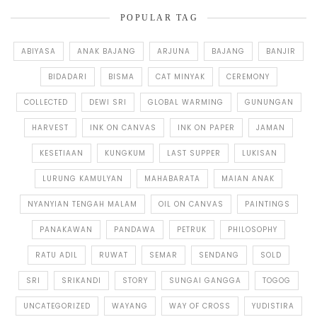
POPULAR TAG
ABIYASA
ANAK BAJANG
ARJUNA
BAJANG
BANJIR
BIDADARI
BISMA
CAT MINYAK
CEREMONY
COLLECTED
DEWI SRI
GLOBAL WARMING
GUNUNGAN
HARVEST
INK ON CANVAS
INK ON PAPER
JAMAN
KESETIAAN
KUNGKUM
LAST SUPPER
LUKISAN
LURUNG KAMULYAN
MAHABARATA
MAIAN ANAK
NYANYIAN TENGAH MALAM
OIL ON CANVAS
PAINTINGS
PANAKAWAN
PANDAWA
PETRUK
PHILOSOPHY
RATU ADIL
RUWAT
SEMAR
SENDANG
SOLD
SRI
SRIKANDI
STORY
SUNGAI GANGGA
TOGOG
UNCATEGORIZED
WAYANG
WAY OF CROSS
YUDISTIRA