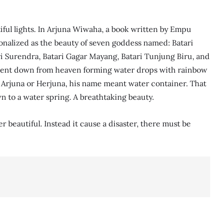
tiful lights. In Arjuna Wiwaha, a book written by Empu
onalized as the beauty of seven goddess named: Batari
ri Surendra, Batari Gagar Mayang, Batari Tunjung Biru, and
went down from heaven forming water drops with rainbow
 Arjuna or Herjuna, his name meant water container. That
n to a water spring. A breathtaking beauty.
er beautiful. Instead it cause a disaster, there must be