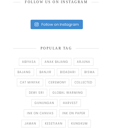
FOLLOW US ON INSTAGRAM
Follow on Instagram
POPULAR TAG
ABIYASA
ANAK BAJANG
ARJUNA
BAJANG
BANJIR
BIDADARI
BISMA
CAT MINYAK
CEREMONY
COLLECTED
DEWI SRI
GLOBAL WARMING
GUNUNGAN
HARVEST
INK ON CANVAS
INK ON PAPER
JAMAN
KESETIAAN
KUNGKUM