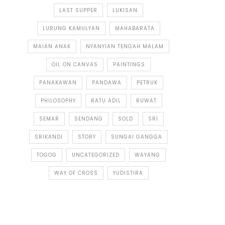
LAST SUPPER
LUKISAN
LURUNG KAMULYAN
MAHABARATA
MAIAN ANAK
NYANYIAN TENGAH MALAM
OIL ON CANVAS
PAINTINGS
PANAKAWAN
PANDAWA
PETRUK
PHILOSOPHY
RATU ADIL
RUWAT
SEMAR
SENDANG
SOLD
SRI
SRIKANDI
STORY
SUNGAI GANGGA
TOGOG
UNCATEGORIZED
WAYANG
WAY OF CROSS
YUDISTIRA