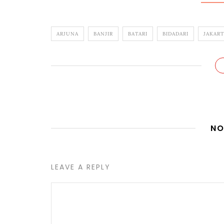
ARJUNA
BANJIR
BATARI
BIDADARI
JAKAR
NO
LEAVE A REPLY